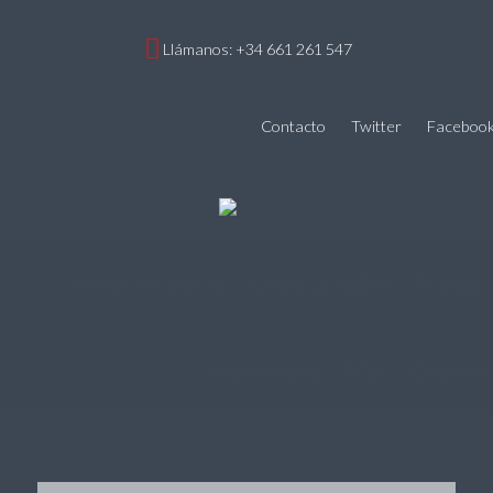
Llámanos: +34 661 261 547
Contacto
Twitter
Faceboo
Home
Nosotros
Cursos de Inglés
Alquiler
Habitaciones
FQA
Contacto