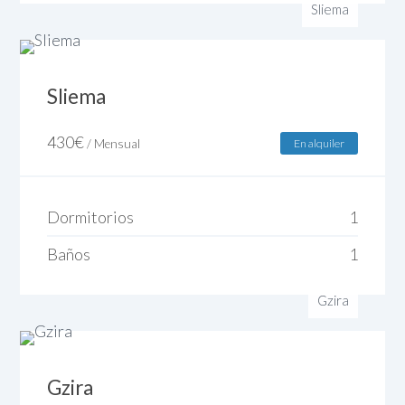
Sliema
Sliema
430
€
/ Mensual
En alquiler
Dormitorios
1
Baños
1
Gzira
Gzira