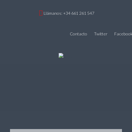
Llámanos: +34 661 261 547
Contacto
Twitter
Faceboo
Home
Nosotros
Cursos de Inglés
Alquiler
Habitaciones
FQA
Contacto