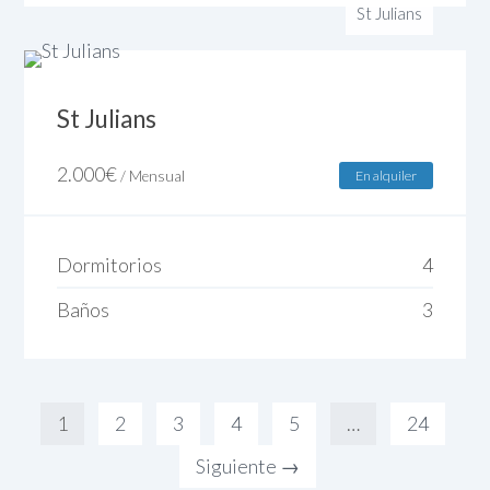
St Julians
St Julians
2.000
€
/ Mensual
En alquiler
Dormitorios
4
Baños
3
1
2
3
4
5
…
24
Siguiente →