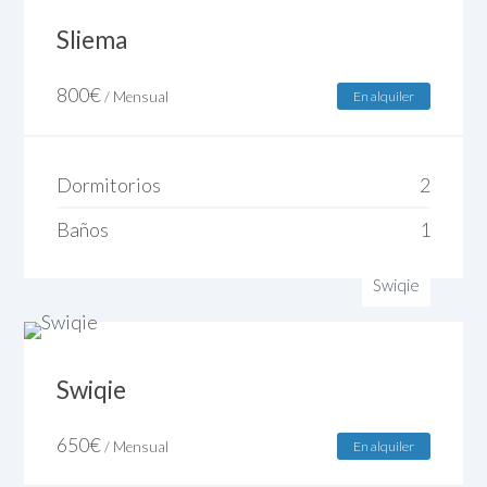
Sliema
800
€
/ Mensual
En alquiler
Dormitorios
2
Baños
1
Swiqie
Swiqie
650
€
/ Mensual
En alquiler