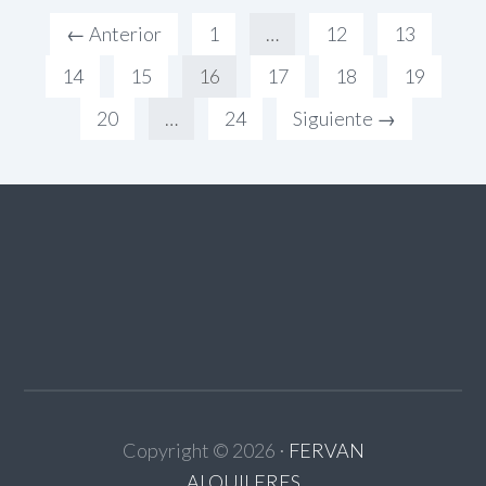
← Anterior
1
…
12
13
14
15
16
17
18
19
20
…
24
Siguiente →
Copyright ©
2026
⋅
FERVAN
ALQUILERES