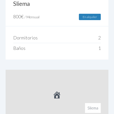
Sliema
800
€
/ Mensual
En alquiler
Dormitorios
2
Baños
1
Sliema