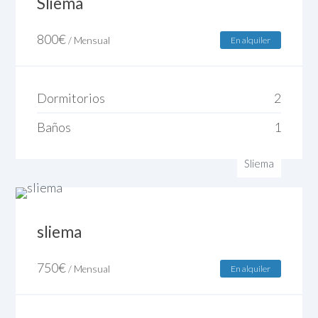
Sliema
800
€
/ Mensual
En alquiler
Dormitorios
2
Baños
1
Sliema
sliema
750
€
/ Mensual
En alquiler