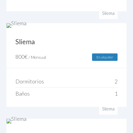
Sliema
Sliema
800
€
/ Mensual
En alquiler
Dormitorios
2
Baños
1
Sliema