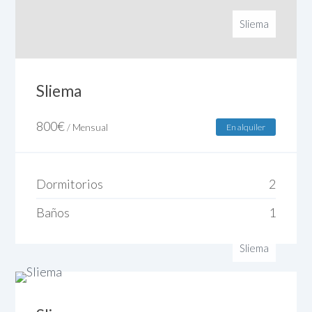
Sliema
Sliema
800
€
/ Mensual
En alquiler
Dormitorios
2
Baños
1
Sliema