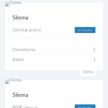
Sliema
Solicitar precio
En alquiler
Dormitorios
2
Baños
1
Sliema
Sliema
800
€
/ Mensual
En alquiler