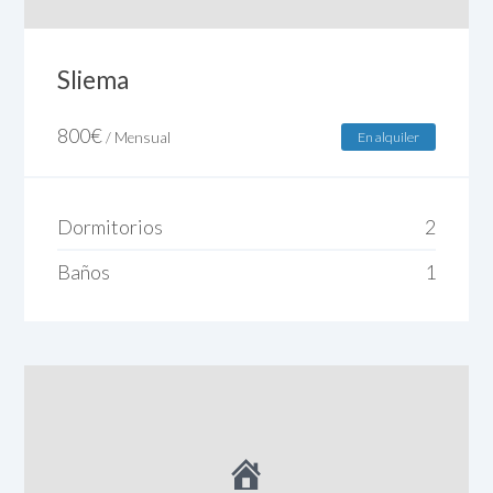
Sliema
800
€
/ Mensual
En alquiler
Dormitorios
2
Baños
1