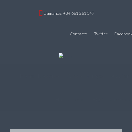
Llámanos: +34 661 261 547
Contacto
Twitter
Faceboo
Home
Nosotros
Cursos de Inglés
Alquiler
Habitaciones
FQA
Contacto