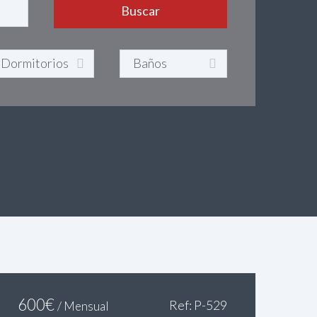
600
€
Ref: P-529
/ Mensual