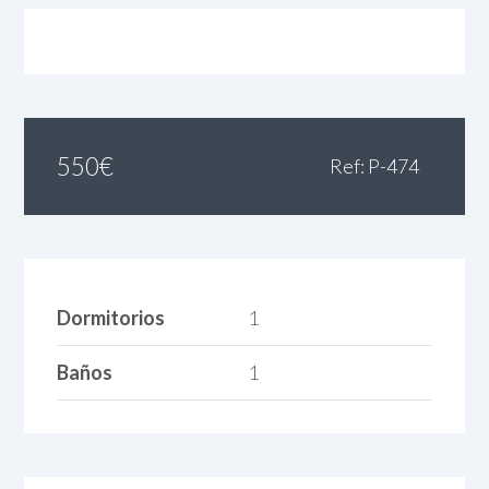
550
€
Ref: P-474
Dormitorios
1
Baños
1