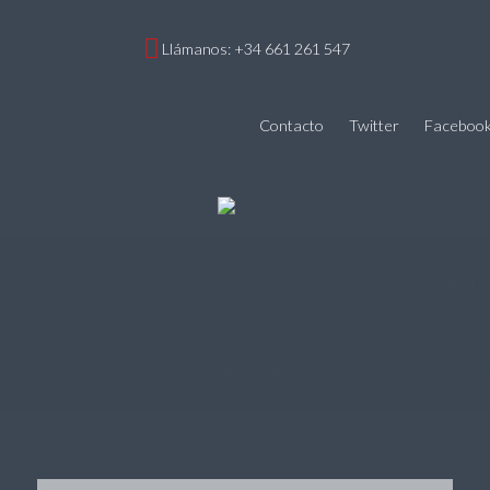
Llámanos: +34 661 261 547
Contacto
Twitter
Faceboo
Home
Nosotros
Cursos de Inglés
Alquiler
Habitaciones
FQA
Contacto