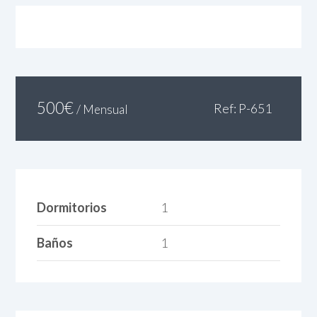
500
€
Ref: P-651
/ Mensual
Dormitorios
1
Baños
1