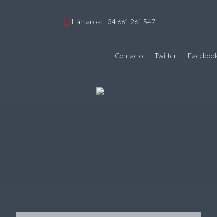
Llámanos: +34 661 261 547
Contacto
Twitter
Faceboo
Home
Nosotros
Cursos de Inglés
Alquiler
Habitaciones
FQA
Contacto