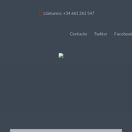
Llámanos: +34 661 261 547
Contacto
Twitter
Faceboo
Home
Nosotros
Cursos de Inglés
Alquiler
Habitaciones
FQA
Contacto