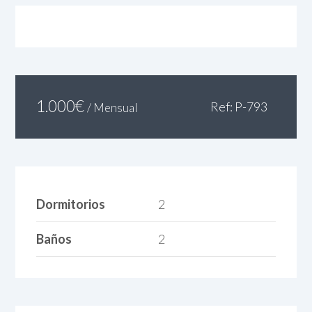
1.000
€
Ref: P-793
/ Mensual
Dormitorios
2
Baños
2